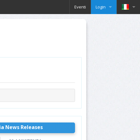
Eventi
Login
ia News Releases