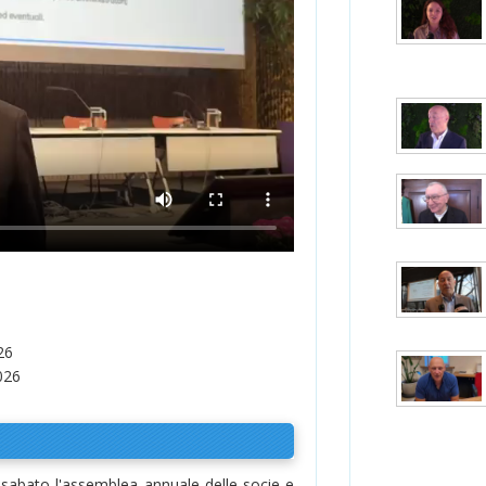
26
026
sabato l'assemblea annuale delle socie e