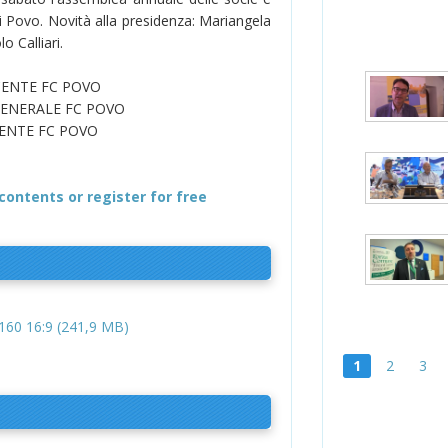
i Povo. Novità alla presidenza: Mariangela
o Calliari.
CENTE FC POVO
GENERALE FC POVO
ENTE FC POVO
contents or register for free
60 16:9 (241,9 MB)
1
2
3