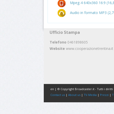
Mpeg-4 640x360 16:9 (16,
Audio in formato MP3 (2,
Ufficio Stampa
Telefono
0461898605
Website
www.cooperazionetrentina.it
en | © Copyright Broadcaster.it - Tutti i diritti 
Contact us
|
About us
|
TV-Media
|
Prezzi
|
T