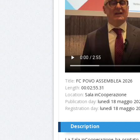
Title:
FC POVO ASSEMBLEA 2026
Length:
00:02:55.31
Location:
Sala inCooperazione
Publication day:
lunedì 18 maggio 20
Registration day:
lunedì 18 maggio 2
Description
La Sala inCooperazione ha ospitato 