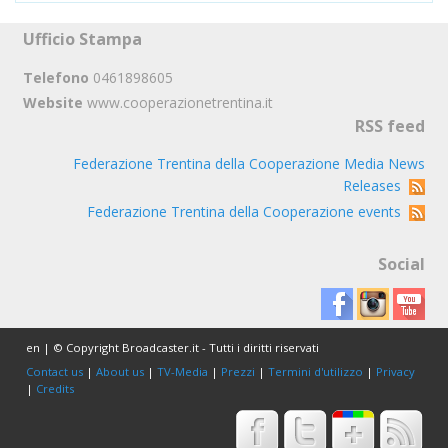
Ufficio Stampa
Telefono
0461898605
Website
www.cooperazionetrentina.it
RSS feed
Federazione Trentina della Cooperazione Media News
Releases
Federazione Trentina della Cooperazione events
Social
en | © Copyright Broadcaster.it - Tutti i diritti riservati
Contact us
|
About us
|
TV-Media
|
Prezzi
|
Termini d'utilizzo
|
Privacy
|
Credits