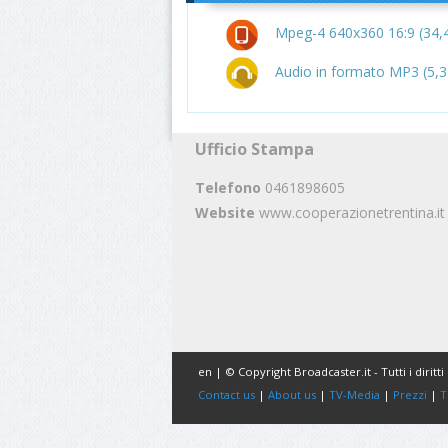
Mpeg-4 640x360 16:9 (34,
Audio in formato MP3 (5,
Ufficio Stampa
Telefono
0461898605
Website
www.cooperazionetrentina.it
en | © Copyright Broadcaster.it - Tutti i diritti 
Contact us
|
About us
|
TV-Media
|
Prezzi
|
T