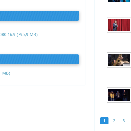
80 16:9 (795,9 MB)
1 MB)
1
2
3