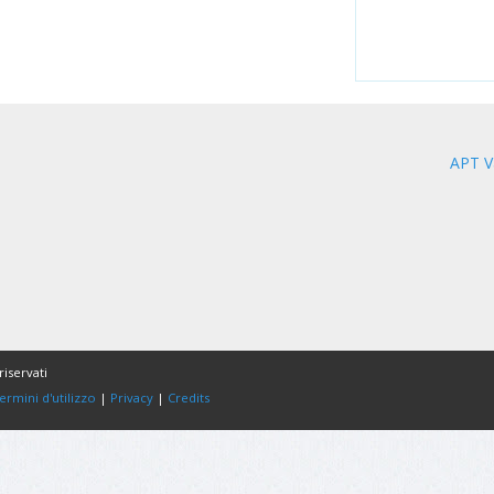
APT V
riservati
ermini d'utilizzo
|
Privacy
|
Credits