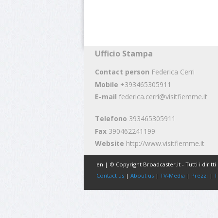
Ufficio Stampa
Contact person
Federica Cerri
Mobile
+393465305911
E-mail
federica.cerri@visitfiemme.it
Telefono
393465305911
Fax
390462241199
Website
http://www.visitfiemme.it
en | © Copyright Broadcaster.it - Tutti i diritti 
Contact us
|
About us
|
TV-Media
|
Prezzi
|
T